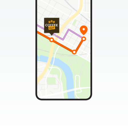
Affidati all'app Moovit per
potenziare il tuo business
Le inserzioni geolocalizzate ti permettono di
raggiungere i clienti giusti, nel momento giusto,
al posto giusto
Contattaci