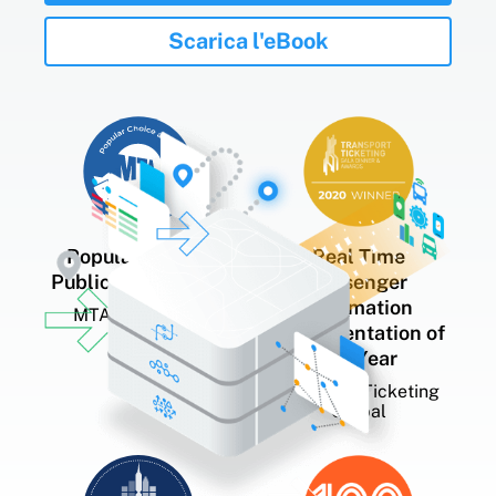
Scarica l'eBook
Premi e riconoscimenti
Popular Choice
Real Time
Public Transit App
Passenger
Information
MTA App Quest
Implementation of
the Year
Transport Ticketing
Global