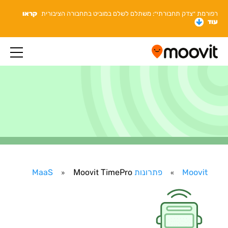
רפורמת ״צדק תחבורתי״: משתלם לשלם במוביט בתחבורה הציבורית
קראו
עוד
Moovit
»
פתרונות MaaS
Moovit TimePro
»