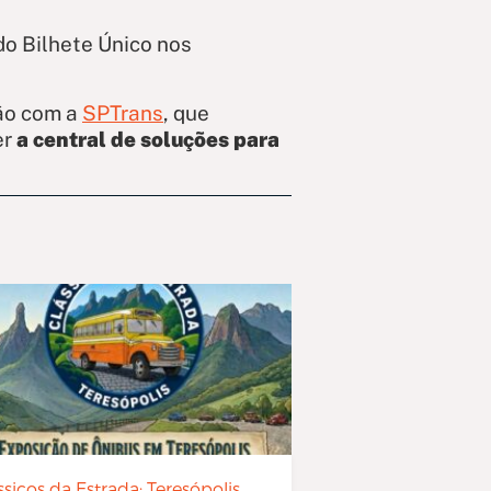
do Bilhete Único nos
ção com a
SPTrans
, que
er
a central de soluções para
ssicos da Estrada: Teresópolis