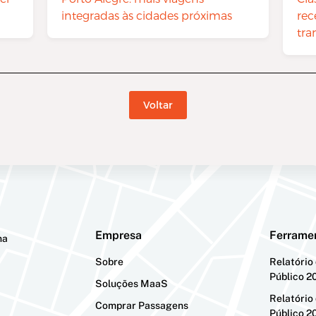
integradas às cidades próximas
rec
tra
Voltar
Empresa
Ferrame
na
Sobre
Relatório
Público 2
Soluções MaaS
Relatório
Comprar Passagens
Público 2