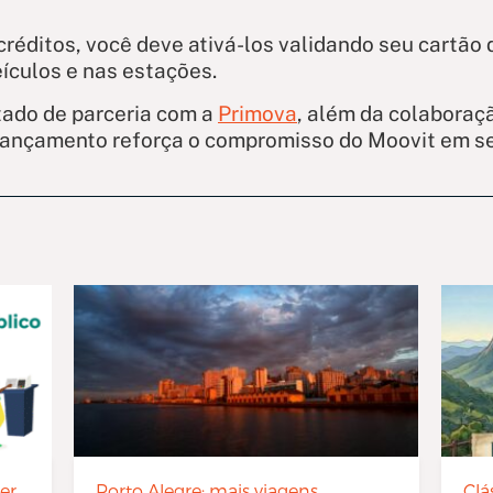
créditos, você deve ativá-los validando seu cartão 
eículos e nas estações.
tado de parceria com a
Primova
, além da colabora
O lançamento reforça o compromisso do Moovit em s
er
Porto Alegre: mais viagens
Clá