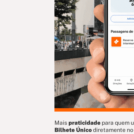
Mais
praticidade
para quem u
Bilhete Único
d
iretamente n