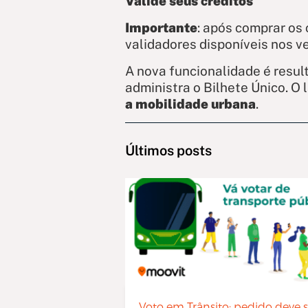
Valide seus créditos
Importante
: após comprar os 
validadores disponíveis nos v
A nova funcionalidade é resul
administra o Bilhete Único. 
a mobilidade urbana
.
Últimos posts
Voto em Trânsito: pedido deve s