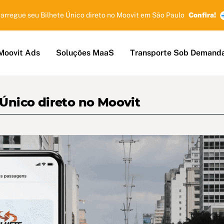
arregue seu Bilhete Único direto no Moovit em São Paulo
Confira!
Moovit Ads
Soluções MaaS
Transporte Sob Demand
 Único direto no Moovit