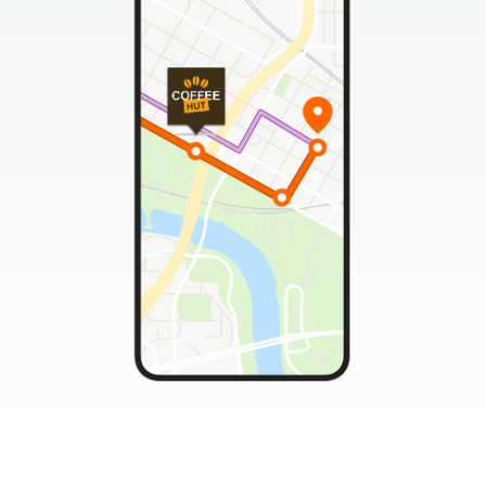
Affidati all'app Moovit per
potenziare il tuo business
Le inserzioni geolocalizzate ti permettono di
raggiungere i clienti giusti, nel momento giusto,
al posto giusto
Contattaci