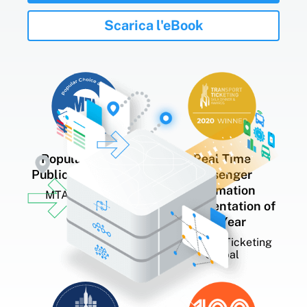
Scarica l'eBook
Premi e riconoscimenti
Popular Choice
Real Time
Public Transit App
Passenger
Information
MTA App Quest
Implementation of
the Year
Transport Ticketing
Global