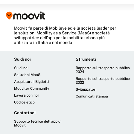
Ferrovial
Palermo
Spagna
Italia
Moovit
fa parte di Mobileye ed è la società leader per
le soluzioni Mobility as a Service (MaaS) e società
sviluppatrice dell’app per la mobilità urbana più
utilizzata in Italia e nel mondo
Su di noi
Strumenti
Su di noi
Rapporto sul trasporto pubblico
2024
Soluzioni MaaS
Rapporto sul trasporto pubblico
Keolis
Ciudad Real
Acquistare I Biglietti
2022
Mooviter Community
Francia
Spagna
Sviluppatori
Lavora con noi
Comunicati stampa
Codice etico
Contattaci
Supporto tecnico dell'app di
Moovit